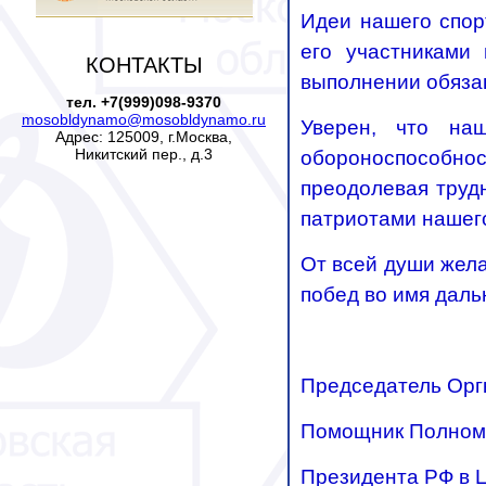
Идеи нашего спор
его участниками
КОНТАКТЫ
выполнении обяза
тел. +7(999)098-9370
mosobldynamo@mosobldynamo.ru
Уверен, что на
Адрес: 125009, г.Москва,
Никитский пер., д.3
обороноспособно
преодолевая труд
патриотами нашег
От всей души жела
побед во имя даль
Председатель Орг
Помощник Полном
Президента РФ в