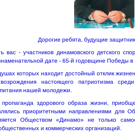
Дорогие ребята, будущие защитник
ь вас - участников динамовского детского спо
наменательной дате - 65-й годовщине Победы в 
душах которых находит достойный отклик жизне
возрождения настоящего патриотизма среди
спитания нашей молодежи.
 пропаганда здорового образа жизни, приобщ
влялись приоритетными направлениями для Об
ляется Обществом «Динамо» не только самос
 общественных и коммерческих организаций.