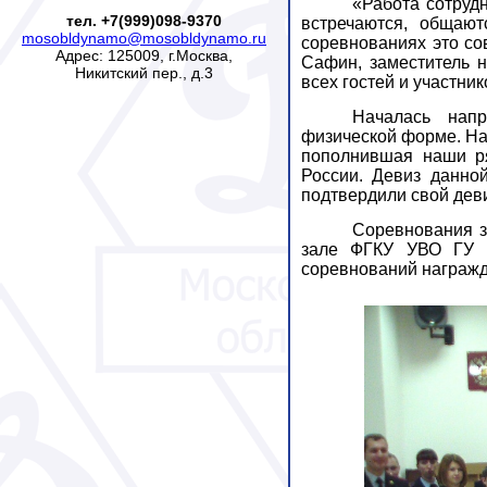
«Работа сотруд
тел. +7(999)098-9370
встречаются, общаю
mosobldynamo@mosobldynamo.ru
соревнованиях это со
Адрес: 125009, г.Москва,
Сафин, заместитель 
Никитский пер., д.3
всех гостей и участни
Началась напр
физической форме.
На
пополнившая наши р
России. Девиз данно
подтвердили свой деви
Соревнования з
зале
ФГКУ УВО ГУ М
соревнований награжд