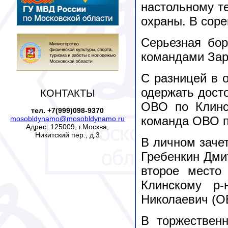
настольному т
охраны. В соре
Серьезная бор
командами Зар
С разницей в 
одержать дост
КОНТАКТЫ
ОВО по Клинс
тел. +7(999)098-9370
команда ОВО п
mosobldynamo@mosobldynamo.ru
Адрес: 125009, г.Москва,
Никитский пер., д.3
В личном зачет
Гребенкин Дми
второе место
Клинскому р
Николаевич (О
В торжествен