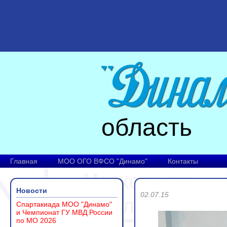
область
Главная
МОО ОГО ВФСО "Динамо"
Контакты
Новости
02.07.15
Спартакиада МОО "Динамо"
и Чемпионат ГУ МВД России
по МО 2026