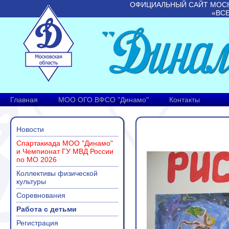
ОФИЦИАЛЬНЫЙ САЙТ МОС
«ВС
Главная
МОО ОГО ВФСО "Динамо"
Контакты
Новости
КОНКУРС ДЕТ
Спартакиада МОО "Динамо"
и Чемпионат ГУ МВД России
по МО 2026
Коллективы физической
культуры
Соревнования
Работа с детьми
Регистрация