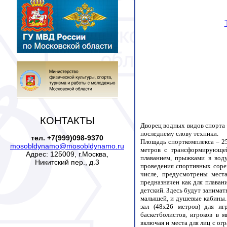
КОНТАКТЫ
Дворец водных видов спорта 
последнему слову техники.
тел. +7(999)098-9370
Площадь спорткомплекса – 25
mosobldynamo@mosobldynamo.ru
метров с трансформирующей
Адрес: 125009, г.Москва,
плаванием, прыжками в вод
Никитский пер., д.3
проведения спортивных сорев
числе, предусмотрены мест
предназначен как для плаван
детский. Здесь будут занима
малышей, и душевые кабины.
зал (48х26 метров) для иг
баскетболистов, игроков в 
включая и места для лиц с ог