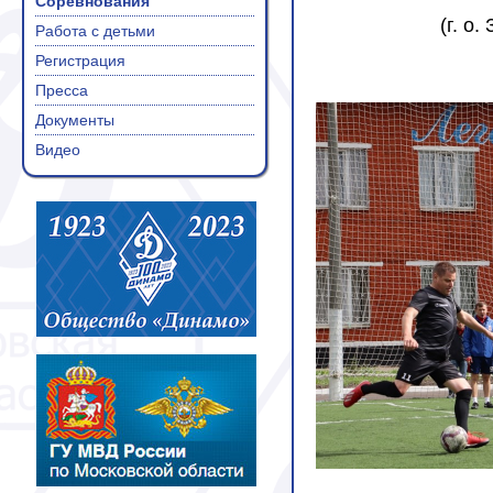
Соревнования
(г. о.
Работа с детьми
Регистрация
Пресса
Документы
Видео